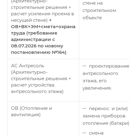
(Архитектурно-
стене на
строительные решения +
строительном
расчет усиления проема в
объекте
несущей стене)
+
ОВ+ВК+ЭМ+смета+охрана
труда (требование
администрации с
08.07.2026 по новому
постановлению №164)
АС Антресоль
проектирование
(Архитектурно-
антресольного
строительные решения +
этажа, его
расчет устройства
увеличения.
антресольного этажа)
ОВ (Отопление и
перенос и (или)
вентиляция)
замена приборов
отопления (батари);
смена